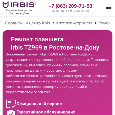
+7 (863) 209-71-88
Сервисный центр Irbis
в
Ежедневно с 9:00 до 21:00
Ростове-на-Дону
Сервисный центр Irbis
Каталог устройств
Ремонт
Ремонт планшета
Irbis TZ969 в Ростове-на-Дону
Выполняем ремонт Irbis TZ969 в Ростове-на-Дону с
устранением неисправностей любой сложности. Проводим
диагностику, выявляем причины поломки, заменяем
неисправные детали и восстанавливаем
работоспособность устройства. Используем оригинальные
или рекомендованные производителем запчасти, после
ремонта выполняем проверку всех функций и
предоставляем гарантию.
Официальный сервис
Гарантийное обслуживание