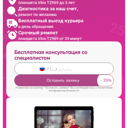
планшета Irbis TZ969 до 3 лет
Диагностика за наш счет,
ремонт по желанию
Бесплатный выезд курьера
в день обращения
Срочный ремонт
планшета Irbis TZ969 от 35 минут
Бесплатная консультация со
специалистом
Оставить заявку
Нажимая на кнопку "Оставить заявку" Вы соглашаетесь c
политикой
конфиденциальности