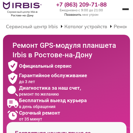
+7 (863) 209-71-88
Ежедневно с 9:00 до 21:00
Сервисный центр Irbis
в
Позвонить
мне утром
Ростове-на-Дону
Сервисный центр Irbis
Каталог устройств
Ремонт
Ремонт GPS-модуля планшета
Irbis в Ростове-на-Дону
Официальный сервис
Гарантийное обслуживание
до 3 лет
Диагностика за наш счет,
ремонт по желанию
Бесплатный выезд курьера
в день обращения
Срочный ремонт
от 35 минут