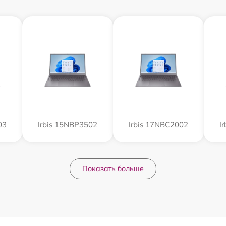
03
Irbis 15NBP3502
Irbis 17NBC2002
I
Показать больше