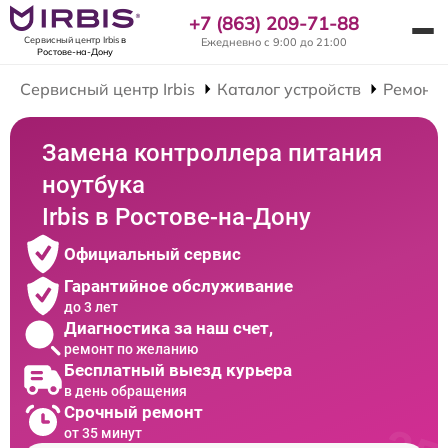
+7 (863) 209-71-88
Сервисный центр Irbis
в
Ежедневно с 9:00 до 21:00
Ростове-на-Дону
Сервисный центр Irbis
Каталог устройств
Ремонт 
Замена контроллера питания
ноутбука
Irbis в Ростове-на-Дону
Официальный сервис
Гарантийное обслуживание
до 3 лет
Диагностика за наш счет,
ремонт по желанию
Бесплатный выезд курьера
в день обращения
Срочный ремонт
от 35 минут