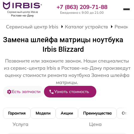
+7 (863) 209-71-88
Сервисный центр Irbis
в
Ежедневно с 9:00 до 21:00
Ростове-на-Дону
Сервисный центр Irbis
Каталог устройств
Ремонт 
Замена шлейфа матрицы ноутбука
Irbis Blizzard
Позвоните или закажите звонок. Наши специалисты
из сервис-центра Irbis в Ростове-на-Дону произведут
оценку стоимости ремонта ноутбука Замена шлейфа
матрицы.
Есть запчасти
Узнать стоимость
Гарантия
Модели
Акции
Преимущества
Отзы
Услуга
Цена