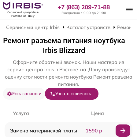
+7 (863) 209-71-88
Сервисный центр Irbis
в
Ежедневно с 9:00 до 21:00
Ростове-на-Дону
Сервисный центр Irbis
Каталог устройств
Ремонт 
Ремонт разъема питания ноутбука
Irbis Blizzard
Оформите обратный звонок. Наши мастера из
сервис-центра Irbis в Ростове-на-Дону произведут
оценку стоимости ремонта ноутбука Ремонт разъема
питания.
Есть запчасти
Узнать стоимость
Услуга
Цена
Замена материнской платы
1590 р