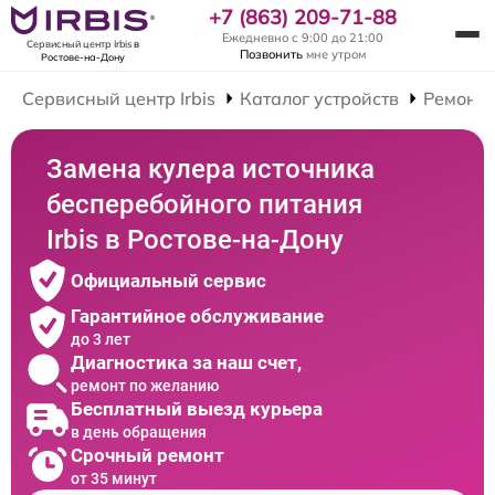
+7 (863) 209-71-88
Ежедневно с 9:00 до 21:00
Сервисный центр Irbis
в
Позвонить
мне утром
Ростове-на-Дону
Сервисный центр Irbis
Каталог устройств
Ремонт 
Замена кулера источника
бесперебойного питания
Irbis в Ростове-на-Дону
Официальный сервис
Гарантийное обслуживание
до 3 лет
Диагностика за наш счет,
ремонт по желанию
Бесплатный выезд курьера
в день обращения
Срочный ремонт
от 35 минут