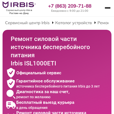
+7 (863) 209-71-88
Сервисный центр Irbis
в
Ежедневно с 9:00 до 21:00
Ростове-на-Дону
Сервисный центр Irbis
Каталог устройств
Ремонт 
Ремонт силовой части
источника бесперебойного
питания
Irbis ISL1000ETI
Официальный сервис
Гарантийное обслуживание
источника бесперебойного питания Irbis до 3 лет
Диагностика за наш счет,
ремонт по желанию
Бесплатный выезд курьера
в день обращения
Ремонт силовой части источника