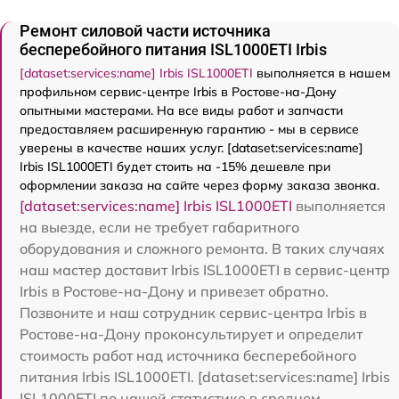
Ремонт силовой части источника
бесперебойного питания ISL1000ETI Irbis
[dataset:services:name] Irbis ISL1000ETI
выполняется в нашем
профильном сервис-центре Irbis в Ростове-на-Дону
опытными мастерами. На все виды работ и запчасти
предоставляем расширенную гарантию - мы в сервисе
уверены в качестве наших услуг. [dataset:services:name]
Irbis ISL1000ETI будет стоить на -15% дешевле при
оформлении заказа на сайте через форму заказа звонка.
[dataset:services:name] Irbis ISL1000ETI
выполняется
на выезде, если не требует габаритного
оборудования и сложного ремонта. В таких случаях
наш мастер доставит Irbis ISL1000ETI в сервис-центр
Irbis в Ростове-на-Дону и привезет обратно.
Позвоните и наш сотрудник сервис-центра Irbis в
Ростове-на-Дону проконсультирует и определит
стоимость работ над источника бесперебойного
питания Irbis ISL1000ETI. [dataset:services:name] Irbis
ISL1000ETI по нашей статистике в среднем